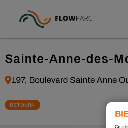
Consultation
Sainte-Anne-des-M
Conception
Construction
197, Boulevard Sainte Anne O
Service et entretien
RETOUR
BI
Ce sit