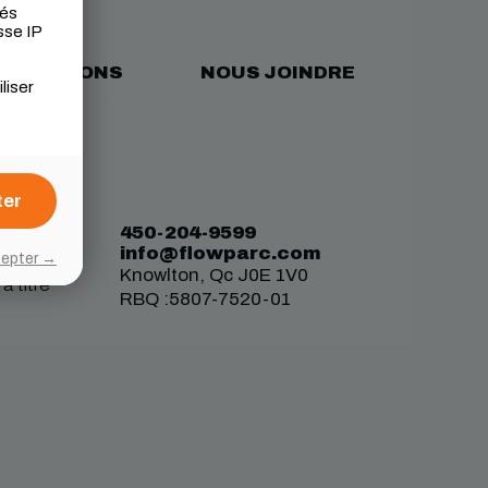
tés
sse IP
ALISATIONS
NOUS JOINDRE
liser
ter
umptrack.
450-204-9599
tion de
info@flowparc.com
cepter →
Knowlton, Qc J0E 1V0
à titre
RBQ :5807-7520-01