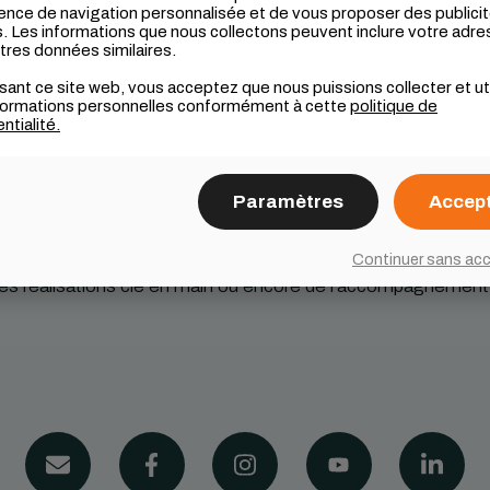
ence de navigation personnalisée et de vous proposer des publici
s. Les informations que nous collectons peuvent inclure votre adre
utres données similaires.
NOTRE ÉQUIPE
CARRIÈRES
RÉ
isant ce site web, vous acceptez que nous puissions collecter et uti
formations personnelles conformément à cette
politique de
Pumptrack en asphalte
ntialité.
Paramètres
Accep
dans la conception et la création de parcs de vélo appelé P
s étapes du projet de l’idéation, à la conception et la ges
Continuer sans ac
des réalisations clé en main ou encore de l’accompagnement 