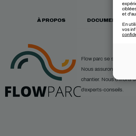
expéri
ciblée
et d'a
À PROPOS
DOCUMENTS
En util
vos in
confide
Flow parc se spécialise 
Nous assurons chacune de
chantier. Nous offrons 
d’experts-conseils.