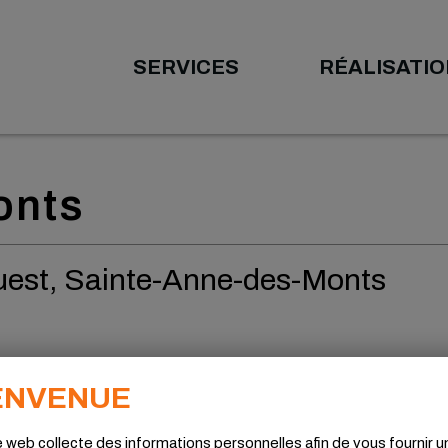
SERVICES
RÉALISATI
onts
uest, Sainte-Anne-des-Monts
ENVENUE
e web collecte des informations personnelles afin de vous fournir u