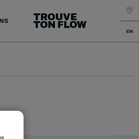
TROUVE
ONS
TON FLOW
EN
ne