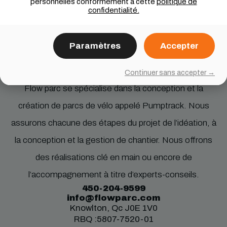
personnelles conformément à cette
politique de
confidentialité.
Paramètres
Accepter
Continuer sans accepter →
Flow parc se spécialise dans la conception et la
création de parcs de vélo appelé Pumptrack. Nous
assurons chacune des étapes du projet de l’idéation, à
la conception et la gestion de chantier. Nous offrons
des réalisations clé en main ou encore de
l’accompagnement à titre d’experts-conseils.
450-204-9599
info@flowparc.com
Knowlton, Qc J0E 1V0
RBQ :5807-7520-01