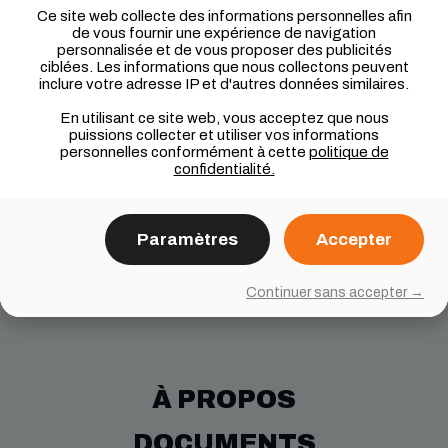
Ce site web collecte des informations personnelles afin
Intérêt marqué pour les sports à roues /
de vous fournir une expérience de navigation
personnalisée et de vous proposer des publicités
environnement FlowParc = un vrai atout
ciblées. Les informations que nous collectons peuvent
inclure votre adresse IP et d'autres données similaires.
Statut
: candidature spontanée bien accueillie.
En utilisant ce site web, vous acceptez que nous
Lieu
: Chantiers partout au Québec
puissions collecter et utiliser vos informations
(déplacements fréquents).
personnelles conformément à cette
politique de
confidentialité.
POSTULER
Paramètres
Accepter
Continuer sans accepter →
À PROPOS
DOCUMENTS